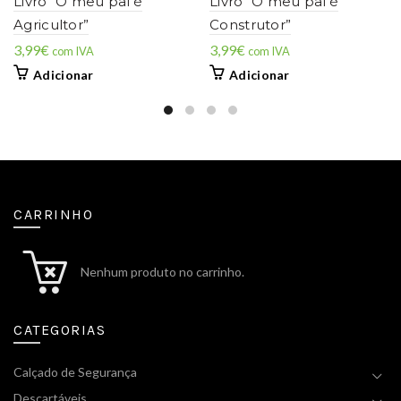
Livro “O meu pai é
Livro “O meu pai é
Agricultor”
Construtor”
3,99
€
3,99
€
com IVA
com IVA
Adicionar
Adicionar
CARRINHO
Nenhum produto no carrinho.
CATEGORIAS
Calçado de Segurança
Descartáveis