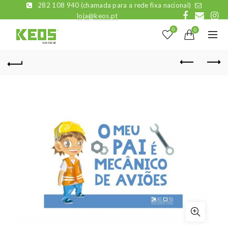
282 108 940 (chamada para a rede fixa nacional)
loja@keos.pt
0
0