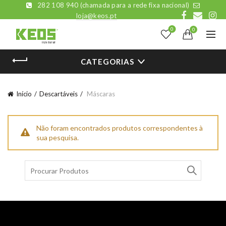
282 108 940 (chamada para a rede fixa nacional)
loja@keos.pt
0
0
CATEGORIAS
Início
Descartáveis
Máscaras
Não foram encontrados produtos correspondentes à
sua pesquisa.
Pesquisar por: