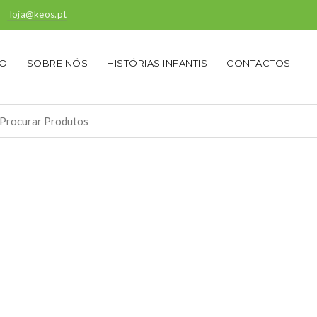
loja@keos.pt
IO
SOBRE NÓS
HISTÓRIAS INFANTIS
CONTACTOS
squisar por: