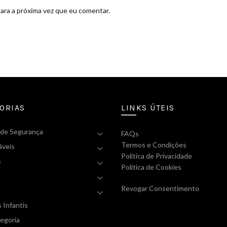
ara a próxima vez que eu comentar.
ORIAS
LINKS ÚTEIS
 de Segurança
FAQs
Termos e Condições
áveis
Politica de Privacidade
s
Politica de Cookies
Revogar Consentimento
s Infantis
egoria